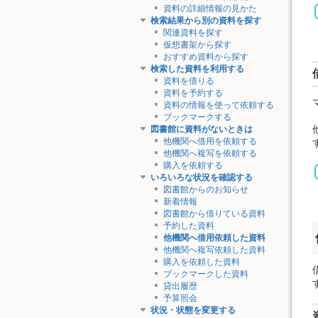
資料の詳細情報の見かた
検索結果から別の資料を探す
関連資料を探す
仮想書架から探す
おすすめ資料から探す
検索した資料を利用する
資料を借りる
資料を予約する
資料の情報を使って依頼する
ブックマークする
図書館に資料がないときは
他機関へ借用を依頼する
他機関へ複写を依頼する
購入を依頼する
いろいろな状況を確認する
図書館からのお知らせ
新着情報
図書館から借りている資料
予約した資料
他機関へ借用依頼した資料
他機関へ複写依頼した資料
購入を依頼した資料
ブックマークした資料
貸出履歴
予算照会
状況・状態を変更する