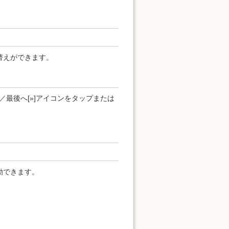
替えができます。
]／最後へ[»]アイコンをタップまたは
動できます。